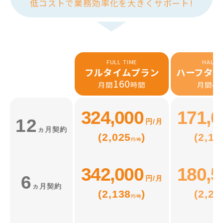
低コストで業務効率化を大きくサポート!
FULL TIME
HALF T
フルタイムプラン
ハーフタイ
160
8
月間
時間
月間
324,000
171,0
12
円/月
ヵ月契約
(2,025
)
(2,13
円/時
342,000
180,5
6
円/月
ヵ月契約
(2,138
)
(2,25
円/時