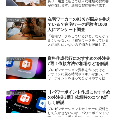
あり、用途に応じて様々な種類の契約書
が存在します。適切な契約書を作成する
には、専門的な知識を持つ人間の力が必
要です。なぜなら、法律に則った文章を
記載する必要があるからです。例えば、
在宅ワーカーの93％が悩みを抱え
お役立ちコラム
契約書に記載漏れや間違い...
ている？在宅ワーク経験者1000
人にアンケート調査
「在宅ワークをしているけど、なんかう
まくいかない」「在宅ワークをしている
人が周りにいないので悩みを理解しても
らえない」モヤモヤした気持ちや迷いを
抱えている在宅ワーカーは多いのではな
いでしょうか。そこで今回は、在宅ワー
資料作成代行におすすめの外注先
お役立ちコラム
ク経験者1,000人にア...
7選！依頼方法や相場などを解説
プレゼンテーション資料を作ったけど、
デザインに凝る時間やスキルが無い。パ
ワーポイントを使って分かりやすく効果
的な資料・企画書を用意したい。今回
は、資料作成の外注依頼を考えている方
に向け、資料作成におすすめの外注先7選
【パワーポイント作成におすすめ
お役立ちコラム
とそれぞれへの依頼方法や...
の外注先3選】依頼時のコツも詳
しく解説
プレゼンテーションやセミナーの資料と
して欠かせないのが、パワーポイントで