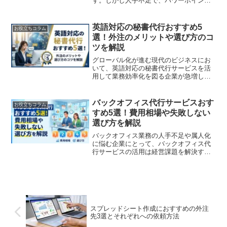
す。しかし人手不足で、パワーポイント
作成を任せられるスタッフがいない企業
もあるでしょう。たとえば、「パワーポ
イントが苦手で、苦労して作成しても資
英語対応の秘書代行おすすめ5
お役立ちコラム
料が見にくいと言われてし...
選！外注のメリットや選び方のコ
ツを解説
グローバル化が進む現代のビジネスにお
いて、英語対応の秘書代行サービスを活
用して業務効率化を図る企業が急増して
います。その背景には、専門的な英語ス
キルを持つ優秀なバイリンガル人材の採
用難易度が高く、直接雇用すると高額な
バックオフィス代行サービスおす
お役立ちコラム
人件費や教育の手間といっ...
すめ5選！費用相場や失敗しない
選び方を解説
バックオフィス業務の人手不足や属人化
に悩む企業にとって、バックオフィス代
行サービスの活用は経営課題を解決する
有効な選択肢の一つといえます。経理や
人事などのノンコア業務を外部の専門チ
ームに委託することで、社内の貴重なリ
ソースを売上に直結するコ...
スプレッドシート作成におすすめの外注
先3選とそれぞれへの依頼方法