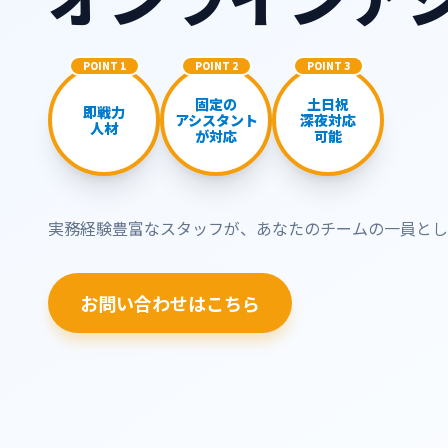
POINT 1
POINT 2
POINT 3
固定の
土日祝
即戦力
アシスタント
深夜対応
人材
が対応
可能
実務経験豊富なスタッフが、あなたのチームの一員とし
お問い合わせはこちら