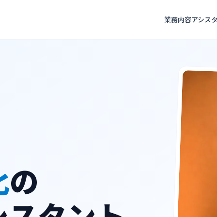
業務内容
アシス
化
の
シスタント