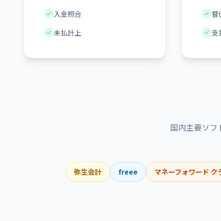
入金照合
督
未払計上
支
国内主要ソフ
弥生会計
freee
マネーフォワード ク